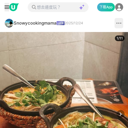
下載App
Snowycookingmama
2025/12/24
1
/
11
Next