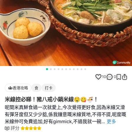
10
0
香港攻略
食
打卡
米線控必睇！豬八戒小鍋米線🤤😋🍜！
呢間米真鮮食過一次就愛上,今次覺得更好食,因為米線又滑
有彈牙度但又少少腍,係我鐘意嘅米線質地,不得不提,呢度嘅
米線仲可免費追加,好有gimmick,不過我就一碗
...
更多
評分