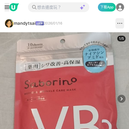
下載App
mandytsai
2026/01/16
1
/
5
Next