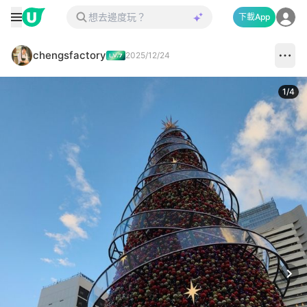
下載App
chengsfactory
2025/12/24
1
/
4
Next