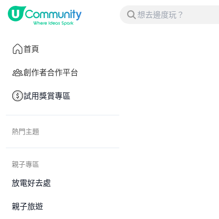
首頁
創作者合作平台
試用獎賞專區
熱門主題
親子專區
放電好去處
親子旅遊