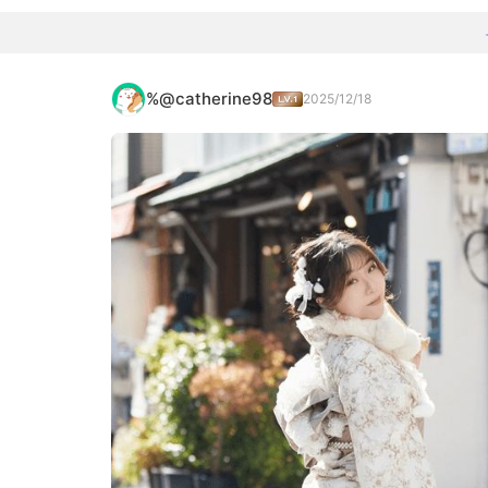
%@catherine98
2025/12/18