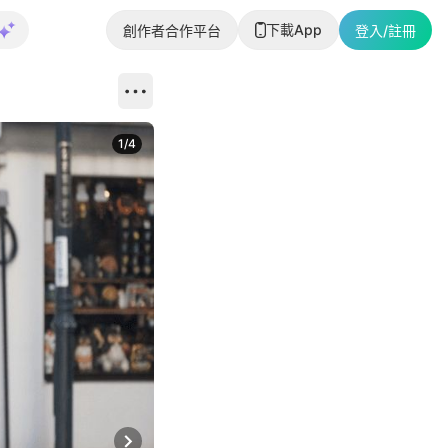
下載App
創作者合作平台
登入/註冊
1
/
4