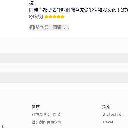
撼！
同時亦都要去吓呢個淺草感受呢個和服文化！好
評分
發表第一個留言...
關於
探索
社群最強使用指南
U Lifestyle
社群創作有價企劃
Travel
程式