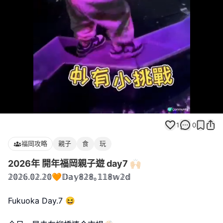
Loaded
:
Unmute
80.00%
1
0
福岡攻略
親子
食
玩
2026年 開年福岡親子遊 day7 🙌🏻
𝟚𝟘𝟚𝟞.𝟘𝟚.𝟚𝟘🧡𝔻𝕒𝕪𝟠𝟚𝟠｡𝟙𝟙𝟠𝕨𝟚𝕕
Fukuoka Day.7 😆