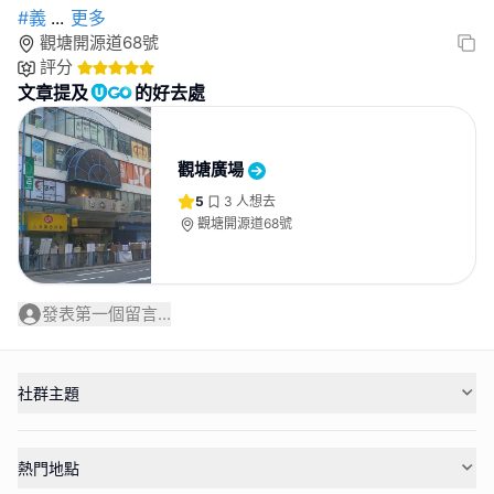
#義
...
更多
觀塘開源道68號
評分
文章提及
的好去處
觀塘廣場
5
3
人想去
觀塘開源道68號
發表第一個留言...
社群主題
熱門地點