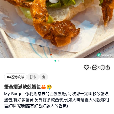
2
0
香港攻略
打卡
食
蟹黃爆滿軟殼蟹包🦀🤤
My Burger 係我經常去的西餐餐廳｡每次都一定叫軟殼蟹漢
堡包,有好多蟹黃!另外好多款西餐,例如大啡菇義大利飯亦相
當好味(切開菇有好香好誘人的香氣)