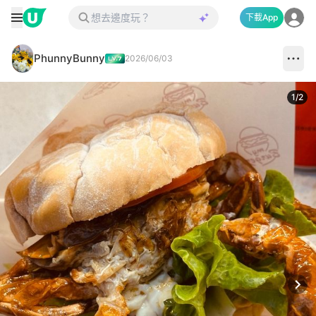
下載App
PhunnyBunny
2026/06/03
1
/
2
Next