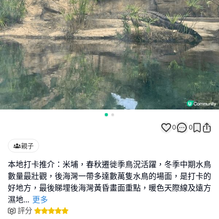
0
0
親子
本地打卡推介：米埔，春秋遷徙季鳥況活躍，冬季中期水鳥
數量最壯觀，後海灣一帶多達數萬隻水鳥的場面，是打卡的
好地方，最後睇埋後海灣黃昏畫面重點，暖色天際線及遠方
濕地
...
更多
評分