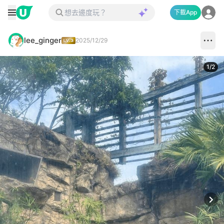
下載App
lee_ginger
2025/12/29
1
/
2
Next