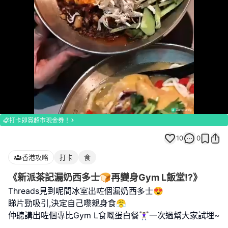
Loaded
:
Unmute
100.00%
打卡即賞超市現金券！
10
0
香港攻略
打卡
食
《新派茶記漏奶西多士🍞再變身Gym L飯堂⁉️》
Threads見到呢間冰室出咗個漏奶西多士😍
睇片勁吸引,決定自己嚟親身食😤
仲聽講出咗個專比Gym L食嘅蛋白餐🏋🏻‍♀️一次過幫大家試埋~
.