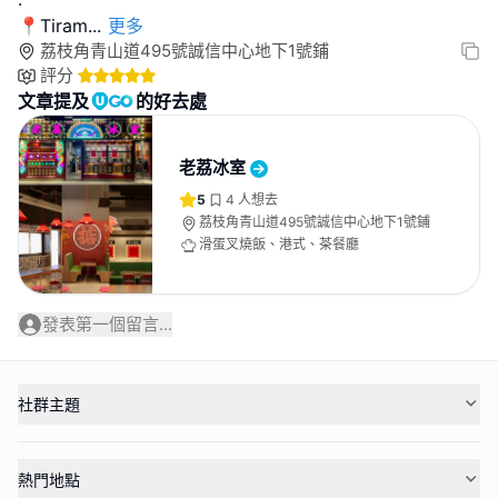
📍Tiram
...
更多
荔枝角青山道495號誠信中心地下1號鋪
評分
文章提及
的好去處
老荔冰室
5
4
人想去
荔枝角青山道495號誠信中心地下1號鋪
滑蛋叉燒飯、港式、茶餐廳
發表第一個留言...
社群主題
熱門地點