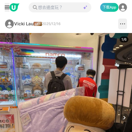
下載App
Vicki Lau
2025/12/16
1
/
6
Next