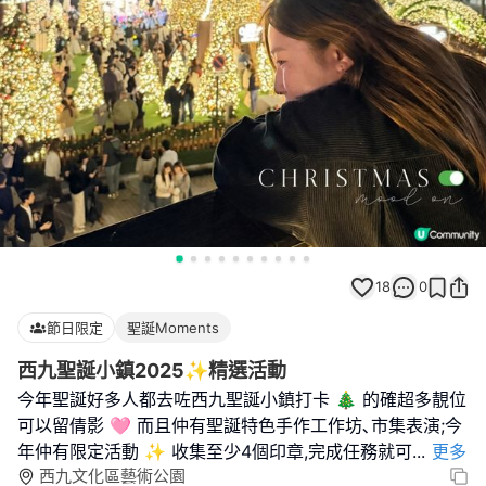
18
0
節日限定
聖誕Moments
西九聖誕小鎮2025✨精選活動
今年聖誕好多人都去咗西九聖誕小鎮打卡 🎄 的確超多靚位
可以留倩影 🩷 而且仲有聖誕特色手作工作坊､市集表演;今
年仲有限定活動 ✨ 收集至少4個印章,完成任務就可
...
更多
西九文化區藝術公園