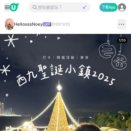
下載App
HellosssNoey
2025/12/23
1
/
10
Next