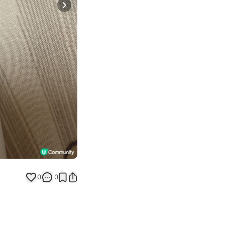
Next slide
0
0