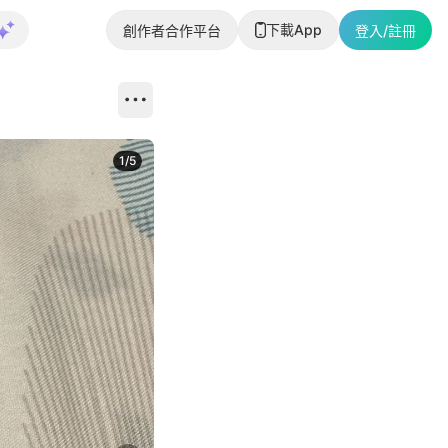
下載App
創作者合作平台
登入/註冊
1
/
5