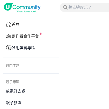
首頁
創作者合作平台
試用獎賞專區
熱門主題
親子專區
放電好去處
親子旅遊