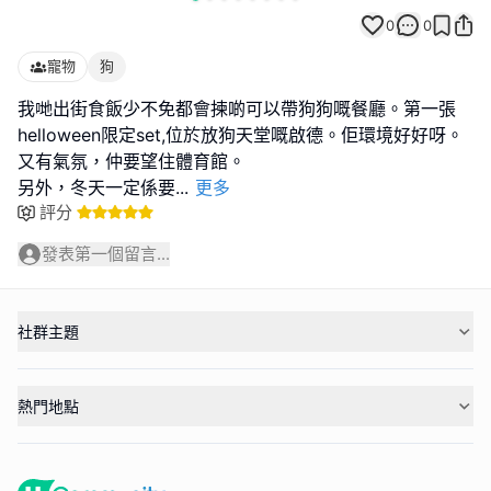
0
0
寵物
狗
我哋出街食飯少不免都會揀啲可以帶狗狗嘅餐廳。第一張
helloween限定set,位於放狗天堂嘅啟德。佢環境好好呀。
又有氣氛，仲要望住體育館。
另外，冬天一定係要
...
更多
評分
發表第一個留言...
社群主題
熱門地點