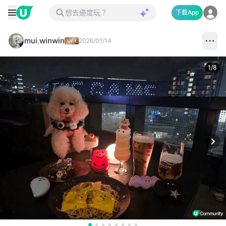
下載App
mui.winwin
2026/01/14
1
/
8
Next