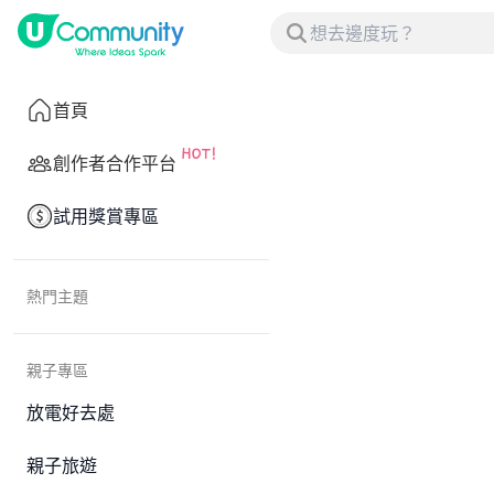
首頁
創作者合作平台
試用獎賞專區
熱門主題
親子專區
放電好去處
親子旅遊