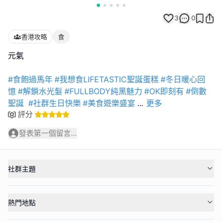
3
0
香港攻略
食
元氣
#食飽過馬年
#我想食LIFETASTIC聖誕蛋糕
#冬日暖心回
憶
#解鎖水光髮
#FULLBODY純黑魅力
#OK即刻有
#倒數
聖誕
#社群生日快樂
#美食遊樂盛宴
...
更多
評分
發表第一個留言...
社群主題
熱門地點