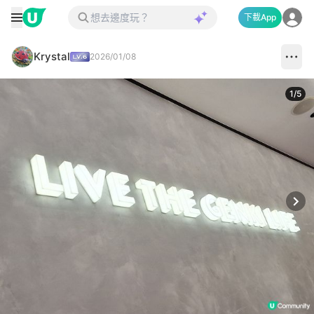
下載App
Krystal
2026/01/08
1
/
5
Next