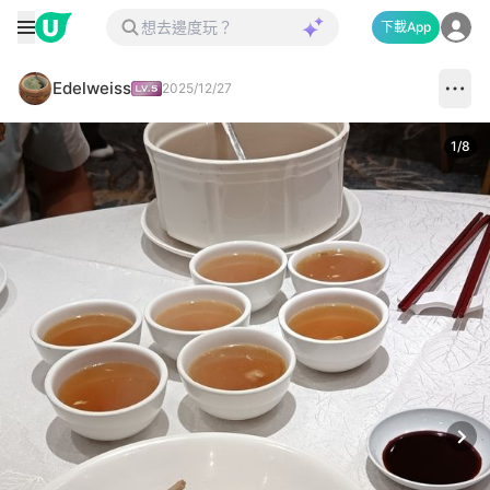
下載App
Edelweiss
2025/12/27
1
/
8
Next