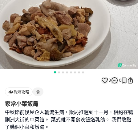
3
0
香港攻略
食
家常小菜飯局
中秋節前後屋企人輪流生病，飯局推遲到十一月，相約在鴨
脷洲大街的中菜館。 菜式離不開食晚飯送乳鴿。 我們散點
了幾個小菜和燉湯。