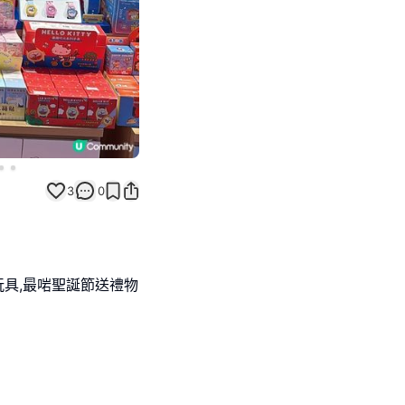
3
0
通玩具,最啱聖誕節送禮物