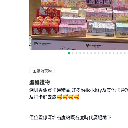
潮流玩物
聖誕禮物
深圳專係買卡通精品,好多hello kitty及其他卡
及打卡好去處🥰🥰🥰🥰
佢位置係深圳石廈站嘅石廈時代廣場地下