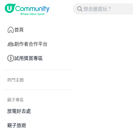
首頁
創作者合作平台
試用獎賞專區
熱門主題
親子專區
放電好去處
親子旅遊