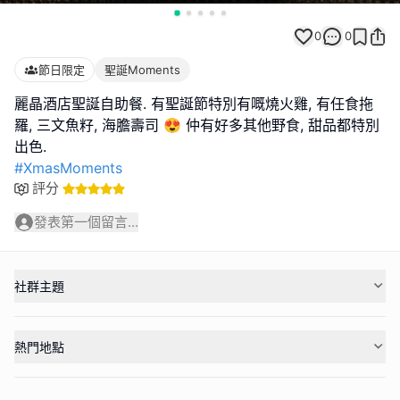
0
0
節日限定
聖誕Moments
麗晶酒店聖誕自助餐. 有聖誕節特別有嘅燒火雞, 有任食拖
羅, 三文魚籽, 海膽壽司 😍 仲有好多其他野食, 甜品都特別
#XmasMoments
評分
發表第一個留言...
社群主題
熱門地點