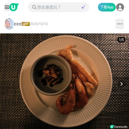
下載App
ccc
2025/12/12
1
/
5
Next