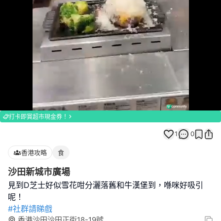
Loaded
:
Unmute
100.00%
打卡即賞超市現金券！
1
0
香港攻略
食
沙田新城市廣場
見到D芝士好似雪花咁分灑落舊和牛漢堡到，喺咪好吸引
#社群請睇戲
香港沙田沙田正街18-19號