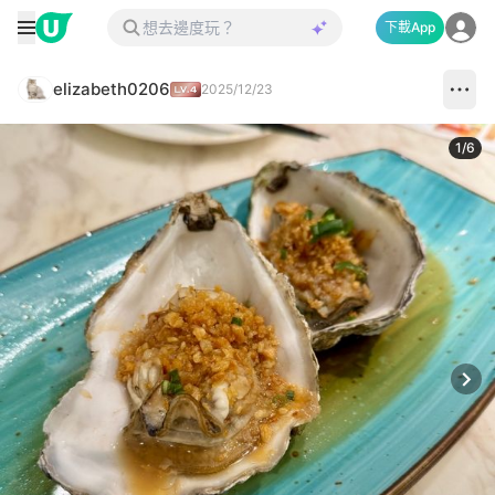
下載App
elizabeth0206
2025/12/23
1
/
6
Next