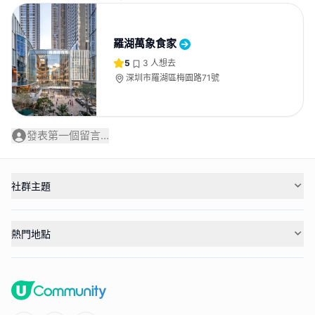
羅湖萬象食家
5
3
人想去
深圳市羅湖區梅園路71號
發表第一個留言...
社群主題
熱門地點