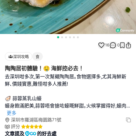
16
0
深圳攻略
食
陶陶居初體驗！🤤 海鮮控必去！
去深圳咁多次,第一次幫襯陶陶居｡食物選擇多,尤其海鮮新
鮮､價錢實惠,難怪咁多人推薦!
🦪 蒜蓉蒸乳山蠔
蠔身飽滿肥美,蒜蓉唔會搶咗蠔嘅鮮甜｡火候掌握得好,蠔肉
...
更多
深圳市羅湖區梅園路71號
評分
文章提及
的好去處