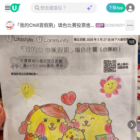
下載App
「我的Chill賞假期」填色比賽投票進行中✅
2026/06/01
1
/
2
Next