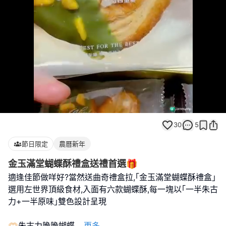
Loaded
:
Unmute
100.00%
30
5
節日限定
農曆新年
金玉滿堂蝴蝶酥禮盒送禮首選🎁
適逢佳節做咩好?當然送曲奇禮盒拉,｢金玉滿堂蝴蝶酥禮盒｣
選用左世界頂級食材,入面有六款蝴蝶酥,每一塊以｢一半朱古
力+一半原味｣雙色設計呈現
🫶🏻朱古力脆脆蝴蝶
...
更多