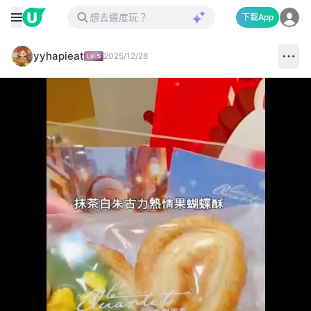
下載App
yyhapieat
2025/12/28