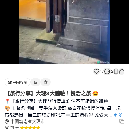
Loaded
:
Unmute
82.58%
17
2
中國攻略
玩
食
【旅行分享】大理8大體驗！慢活之旅 🤩
📍【旅行分享】大理旅行清單:8 個不可錯過的體驗
🎨 1. 紥染體驗 雙手浸入染缸,藍白花紋慢慢浮現｡每一塊
布都是獨一無二的旅途印記,在手工的過程裡,感受大
...
更多
中國雲南省大理市
評分