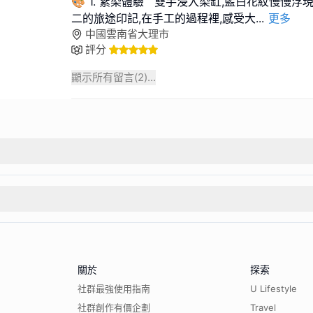
🎨 1. 紥染體驗 雙手浸入染缸,藍白花紋慢慢
二的旅途印記,在手工的過程裡,感受大
...
更多
中國雲南省大理市
評分
顯示所有留言(
2
)...
關於
探索
社群最強使用指南
U Lifestyle
社群創作有價企劃
Travel