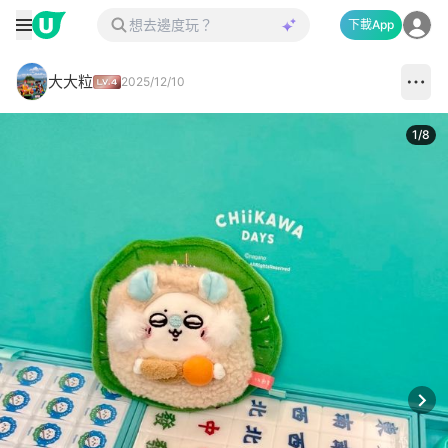
下載App
大大粒
2025/12/10
1
/
8
Next