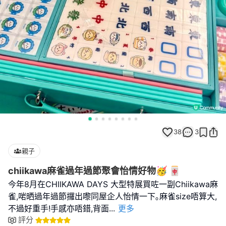
38
3
親子
chiikawa麻雀過年過節聚會怡情好物🥳 🀄
今年8月在CHIIKAWA DAYS 大型特展買咗一副Chiikawa麻
雀,啱晒過年過節攞出嚟同屋企人怡情一下｡麻雀size唔算大,
不過好重手!手感亦唔錯,背面
...
更多
評分