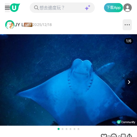
下載App
JY L
2025/12/18
1
/
6
Next
0
0