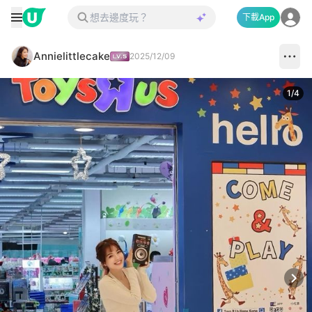
下載App
Annielittlecake
2025/12/09
1
/
4
Next