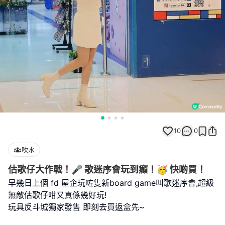
10
0
吹水
估歌仔大作戰！🎤 歌迷序會玩到癲！🥳 快啲買！
早幾日上個 fd 屋企玩咗隻新board game叫歌迷序會,超級
無敵估歌仔咁又真係幾好玩!
玩具反斗城獨家發售 即刻去買返盒先~