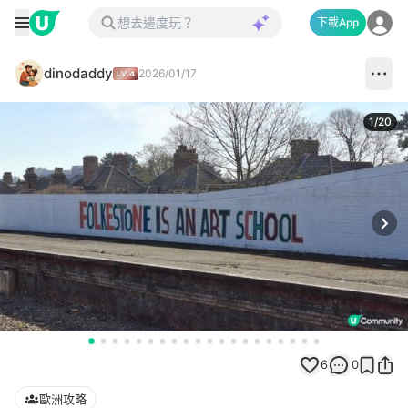
下載App
dinodaddy
2026/01/17
1
/
20
Next
6
0
歐洲攻略