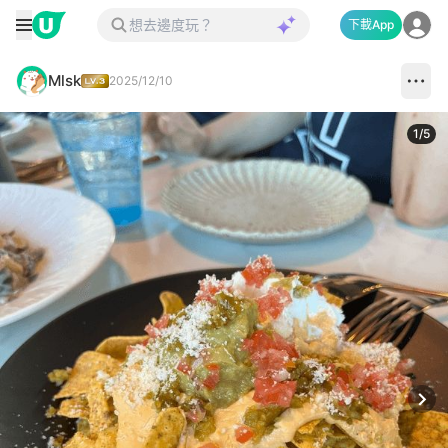
下載App
Mlsk
2025/12/10
1
/
5
Next