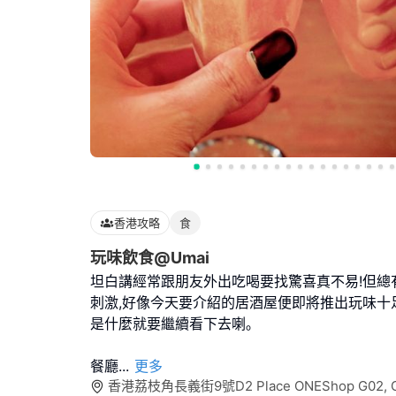
香港攻略
食
玩味飲食@Umai
坦白講經常跟朋友外出吃喝要找驚喜真不易!但總
刺激,好像今天要介紹的居酒屋便即將推出玩味十
是什麼就要繼續看下去喇｡
餐廳
...
更多
香港荔枝角長義街9號D2 Place ONEShop G02, G