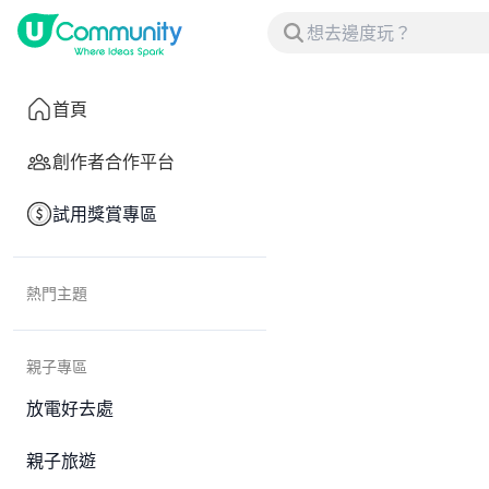
首頁
創作者合作平台
試用獎賞專區
熱門主題
親子專區
放電好去處
親子旅遊