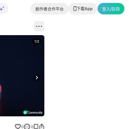
下載App
創作者合作平台
登入/註冊
1
/
2
即睇更多社
Next slide
返回帖文
0
0