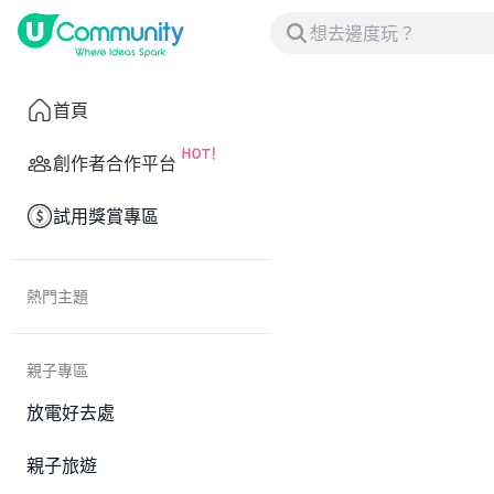
首頁
創作者合作平台
試用獎賞專區
熱門主題
親子專區
放電好去處
親子旅遊