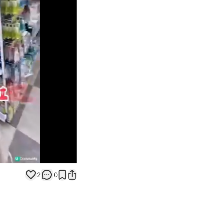
Unmute
2
0