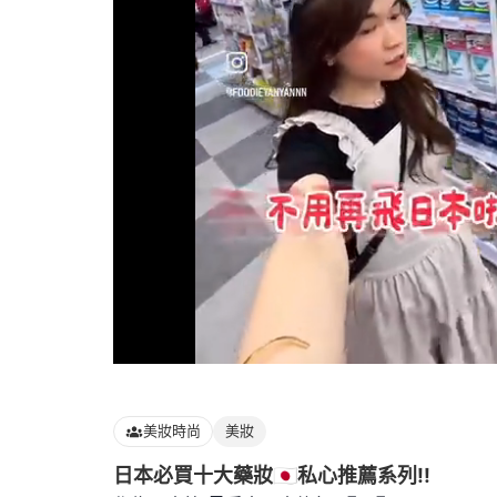
Loaded
:
100.00%
美妝時尚
美妝
日本必買十大藥妝🇯🇵私心推薦系列!!