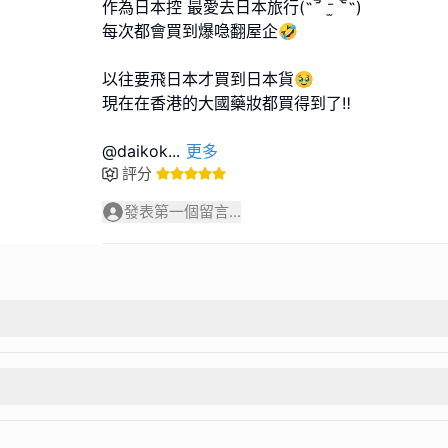
作為日本控 最愛去日本旅行(˶‾᷄ ⁻̫ ‾᷅˵)
每次都會買到爆喼翻屋企🤣
以往要飛日本才買到日本貨🥹
現在在香港的大國藥妝都買得到了‼️
@daikok
...
更多
評分
發表第一個留言...