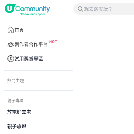
首頁
創作者合作平台
試用獎賞專區
熱門主題
親子專區
放電好去處
親子旅遊