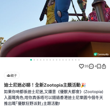
35
4
親子
迪士尼迷必睇！全新Zootopia主題活動🎉
如果你哋都係迪士尼迷,又鍾意《優獸大都會》(Zootopia)
入面嘅角色,咁你真係唔可以錯過香港迪士尼樂園今個冬天
推出嘅｢優獸狂野派對｣主題活動!