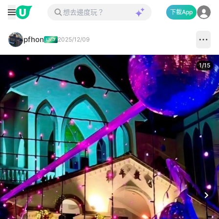
下載App
pfhon
2025/12/09
1
/
15
Next