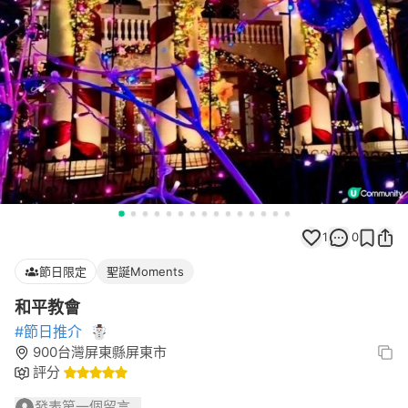
1
0
節日限定
聖誕Moments
和平教會
#節日推介
☃️
900台灣屏東縣屏東市
評分
發表第一個留言...