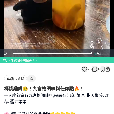
Loaded
:
Replay
Unmute
Full
100.00%
打卡即賞超市現金券！
23
0
香港攻略
食
椰漿雞鍋🤤！九宮格調味料任你點🔥！
一入座就會有九宮格調味料,裏面有芝麻､蔥油､指天椒碎､炸
蒜､醬油等等
🌸秘製消暑椰漿雞濃湯鍋🌟🌟🌟🌟🌟