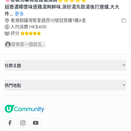
超香濃椰漿味道雞湯夠鮮味,滾好湯先飲湯後打邊爐,大大
件
...
更多
香港銅鑼灣堅拿道西10號冠景樓1樓A室
人均消費
HK$
400
評分
發表第一個留言...
社群主題
熱門地點