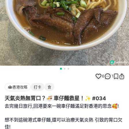
6
1
香港攻略
打卡
食
天氣炎熱無胃口？🍜 車仔麵救星！✨ #034
去完幾日旅行,回港要來一碗車仔麵滿足對香港的思念🥰!
想不到這碗港式車仔麵,還可以治療天氣炎熱 引致的胃口欠
佳!