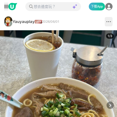
下載App
Yauyauplay
2026/06/01
1
/
3
Next