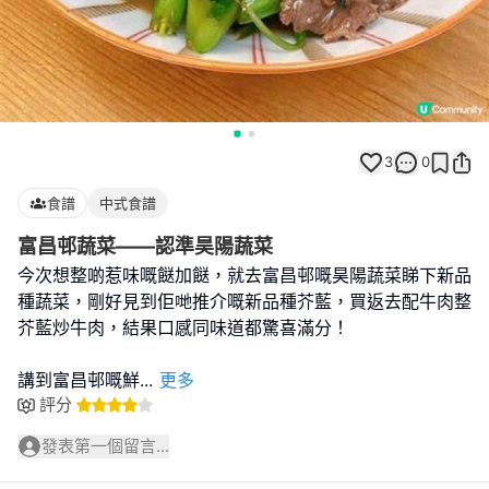
3
0
食譜
中式食譜
富昌邨蔬菜——認準昊陽蔬菜
今次想整啲惹味嘅餸加餸，就去富昌邨嘅昊陽蔬菜睇下新品
種蔬菜，剛好見到佢哋推介嘅新品種芥藍，買返去配牛肉整
芥藍炒牛肉，結果口感同味道都驚喜滿分！
講到富昌邨嘅鮮
...
更多
評分
發表第一個留言...