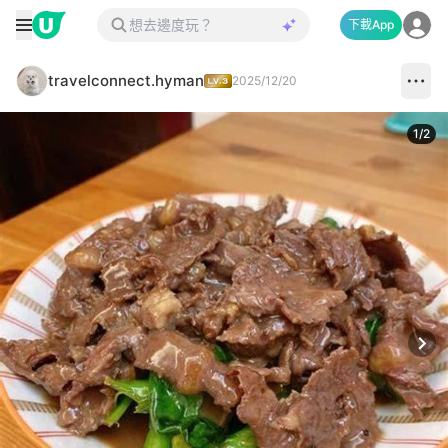
下載App
travelconnect.hyman
2025/12/20
1
/
2
Next