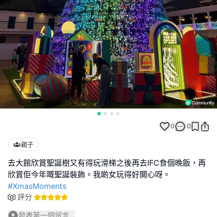
0
0
親子
去大館欣賞聖誕樹又有得玩滑梯之後再去IFC食個晚飯，再
#XmasMoments
評分
發表第一個留言...