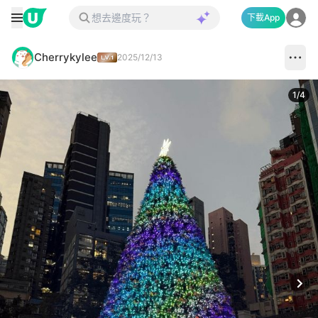
下載App
Cherrykylee
2025/12/13
1
/
4
Next