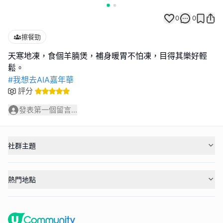
0
0
擦餐勁
天寒地凍，食個羊腩煲，補身暖胃不怕凍，目得其樂好輕
#我想去AIA嘉年華
評分
發表第一個留言...
社群主題
熱門地點