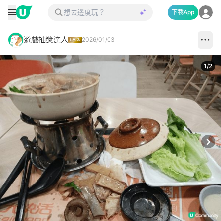
下載App
遊戲抽獎達人
2026/01/03
1
/
2
Next