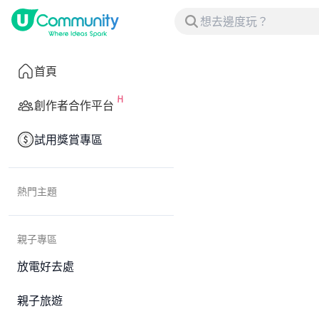
首頁
創作者合作平台
試用獎賞專區
熱門主題
親子專區
放電好去處
親子旅遊