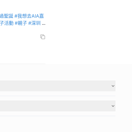
N過聖誕
#我想去AIA嘉
親子活動
#親子
#深圳
...