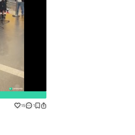
Unmute
15
1