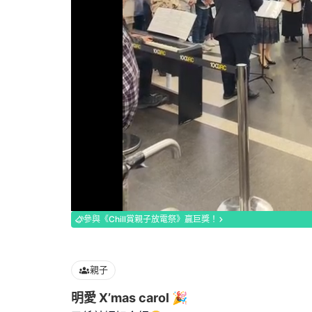
Loaded
:
100.00%
參與《Chill賞親子放電祭》贏巨獎！
親子
明愛 X’mas carol 🎉