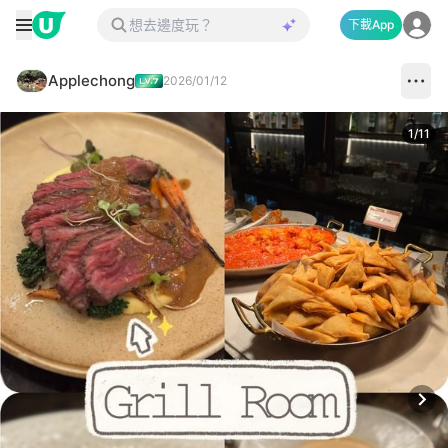
下載App
Applechong
2026/01/12
1
/
11
Next