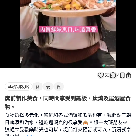
Loaded
:
Unmute
100.00%
50
4
深圳攻略
食
玩
買
席前製作美食，同時間享受到鐵板、炭燒及居酒屋食
物。
食物選擇多元化，啤酒和各式酒類和飲品也有。我們點了朝
日啤酒和汽水，邊吃邊喝真的很享受🙈。想一大班朋友來
這裡享受歡樂時光也可以，提前打來預訂就可以，沉浸式享