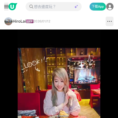
下載App
HiroLai
2026/01/12