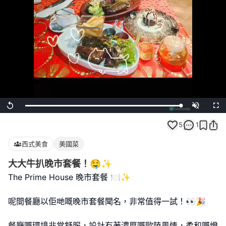
Loaded
:
Replay
Unmute
Full
100.00%
5
1
西式美食
美國菜
大大牛扒晚市套餐！🤤✨
The Prime House 晚市套餐 🍽️✨
呢間餐廳以佢哋嘅晚市套餐聞名，非常值得一試！👀🎉
餐廳嘅環境非常舒服，設計有著濃厚嘅歐陸風情，柔和嘅燈