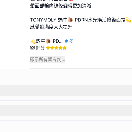
想面部輪廓線條變得更加清晰
TONYMOLY 蝸牛🐌 PDRN水光煥活修復面霜
感覺飽滿度大大提升
💫蝸牛🐌 PD
...
更多
評分
顯示所有留言(
1
)...