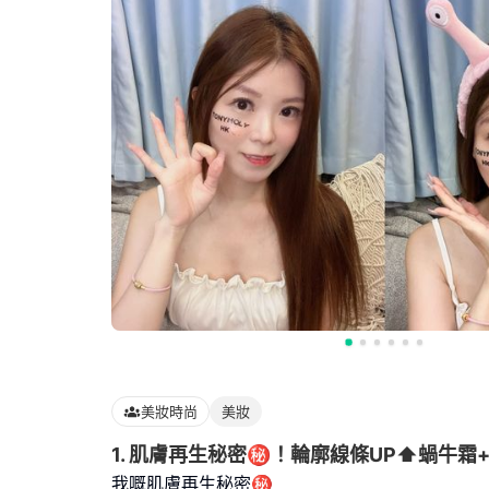
美妝時尚
美妝
1. 肌膚再生秘密㊙️！輪廓線條UP⬆️蝸牛霜
我嘅肌膚再生秘密㊙️