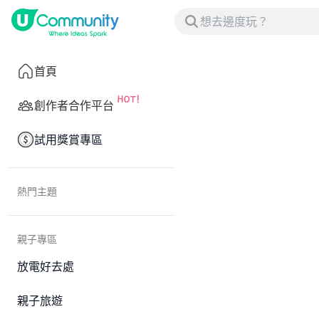
首頁
創作者合作平台
試用獎賞專區
熱門主題
親子專區
放電好去處
親子旅遊