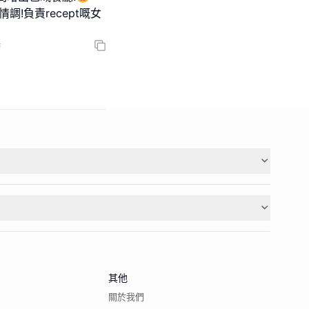
!負責recept嘅女
港
其他
關於我們