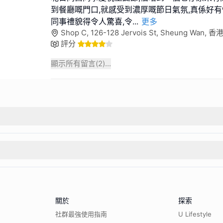
到餐廳嘅門口,就感受到濃厚嘅節日氣氛,真係好有情調
同事禮貌得令人驚喜,令
...
更多
Shop C, 126-128 Jervois St, Sheung Wan, 香
評分
顯示所有留言(
2
)...
關於
探索
社群最強使用指南
U Lifestyle