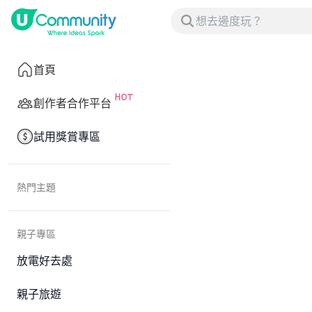
首頁
創作者合作平台
試用獎賞專區
熱門主題
親子專區
放電好去處
親子旅遊