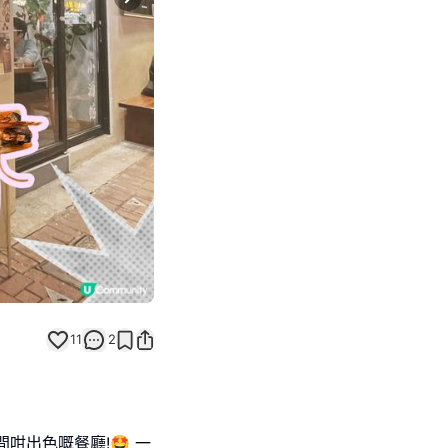
Next slide
11
2
咁出色嘅餐廳!🤩 一