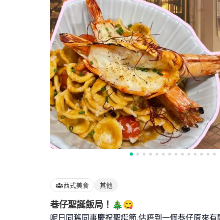
西式美食
其他
巷仔聖誕飯局！🎄😋
呢日同舊同事慶祝聖誕節,估唔到一個巷仔原來有間