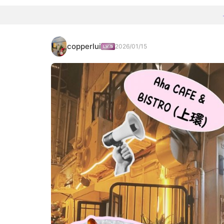
copperlui
2026/01/15