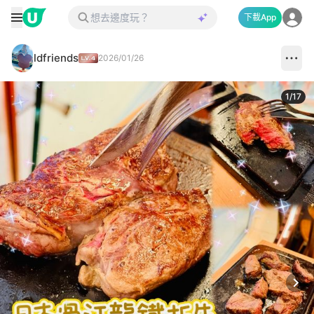
下載App
ldfriends
2026/01/26
1
/
17
Next