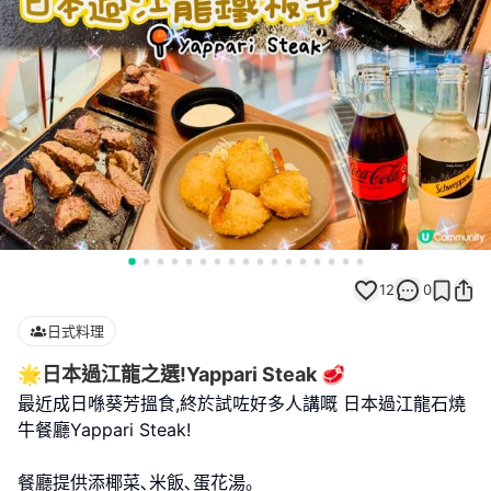
12
0
日式料理
🌟日本過江龍之選!Yappari Steak 🥩
最近成日喺葵芳搵食,終於試咗好多人講嘅 日本過江龍石燒
牛餐廳Yappari Steak!
餐廳提供添椰菜､米飯､蛋花湯｡