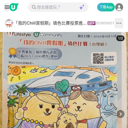
下載App
「我的Chill賞假期」填色比賽投票進行中✅
2026/06/01
1
/
2
Next