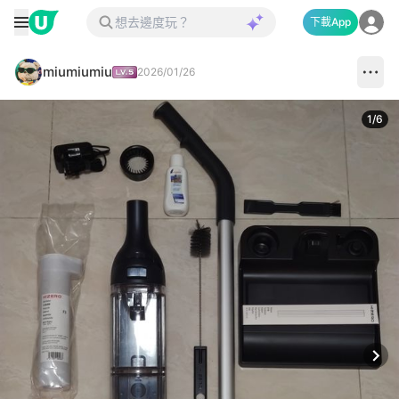
下載App
miumiumiu
2026/01/26
1
/
6
Next