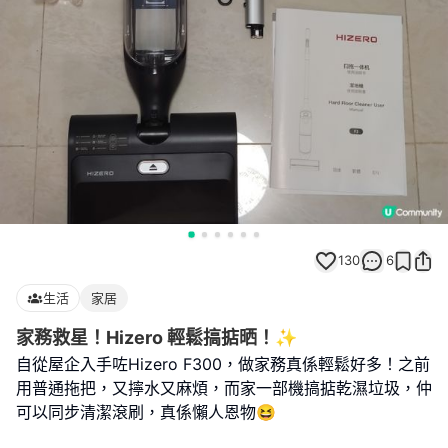
130
6
生活
家居
家務救星！Hizero 輕鬆搞掂晒！✨
自從屋企入手咗Hizero F300，做家務真係輕鬆好多！之前
用普通拖把，又擰水又麻煩，而家一部機搞掂乾濕垃圾，仲
可以同步清潔滾刷，真係懶人恩物😆