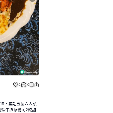
Next slide
2
0
＄119，星期五至六人頭
龍蝦牛扒意粉同2款甜