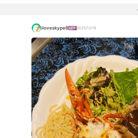
iloveskype8
2025/12/18