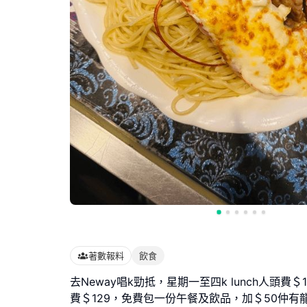
著數報料
飲食
去Neway唱k勁抵，星期一至四k lunch人頭費
費＄129，免費包一份午餐及飲品，加＄50仲有