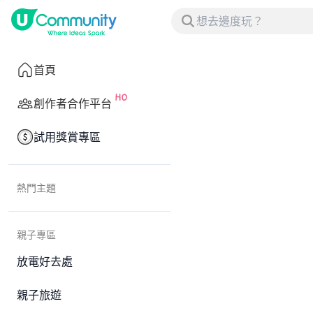
首頁
創作者合作平台
試用獎賞專區
熱門主題
親子專區
放電好去處
親子旅遊