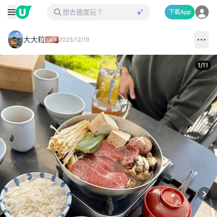
下載App
大大粒
2025/12/19
1
/
11
Next