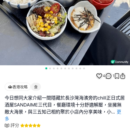
4
1
香港攻略
食
今日想同大家介紹一間隱藏於長沙灣海濱旁的chill正日式居
酒屋SANDAIME三代目，餐廳環境十分舒適解壓，坐擁無
敵大海景，與三五知己相約聚於小店內分享美味，小
...
更
多
評分