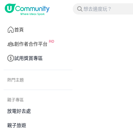
首頁
創作者合作平台
試用獎賞專區
熱門主題
親子專區
放電好去處
親子旅遊